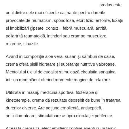
produs este
unul dintre cele mai eficiente calmante pentru durerile
provocate de reumatism, spondiloza, efort fizic, entorse, luxații
si imobilizări gipsate, contuzi , febră musculară, artrită,
poliartrită reumatoidă, intinderi sau crampe musculare,
migrene, sinuzite.
Având în compoziție aloe vera, susan și sâmburi de caise,
crema oferă pielii hidratare și substanțe nutritive valoroase.
Mentolul și uleiul de eucalipt stimulează circulatia sanguina
într-un mod plăcut oferind momente magice de relaxare.
Utilizată în masaj, medicină sportivă, fitoterapie și
kinetoterapie, crema dă rezultate deosebit de bune în tratarea
durerilor diverse. Are acţiune emolientă, antiseptică,
antiinflamatoare, stimulatoare asupra circulaţiei periferice.
Aceasta crema cu efect emolient contine agenti cu puternic