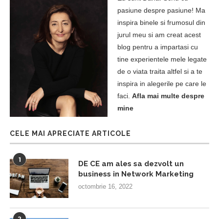
pasiune despre pasiune! Ma
inspira binele si frumosul din
jurul meu si am creat acest
blog pentru a impartasi cu
tine experientele mele legate
de o viata traita altfel si a te
inspira in alegerile pe care le
faci.
Afla mai multe despre
mine
CELE MAI APRECIATE ARTICOLE
1
DE CE am ales sa dezvolt un
business in Network Marketing
octombrie 16, 2022
2